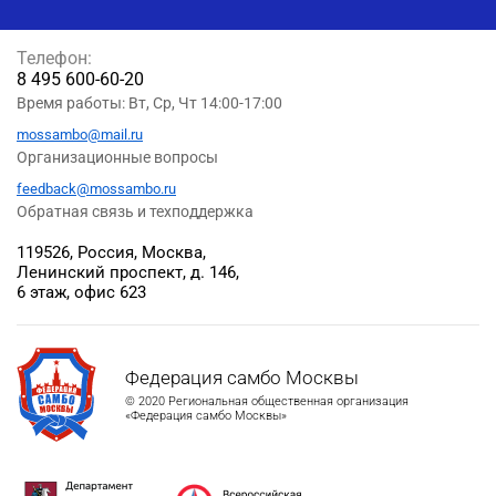
Телефон:
8 495 600-60-20
Время работы: Вт, Ср, Чт 14:00-17:00
mossambo@mail.ru
Организационные вопросы
feedback@mossambo.ru
Обратная связь и техподдержка
119526, Россия, Москва,
Ленинский проспект, д. 146,
6 этаж, офис 623
Федерация самбо Москвы
© 2020 Региональная общественная организация
«Федерация самбо Москвы»