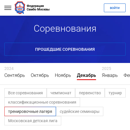
Федерация
ВОЙТИ
Самбо Москвы
Соревнования
ПРОШЕДШИЕ СОРЕВНОВАНИЯ
2024
2025
Сентябрь
Октябрь
Ноябрь
Декабрь
Январь
Фе
Все соревнования
чемпионат
первенство
турнир
классификационные соревнования
тренировочные лагеря
судейские семинары
Московская детская лига