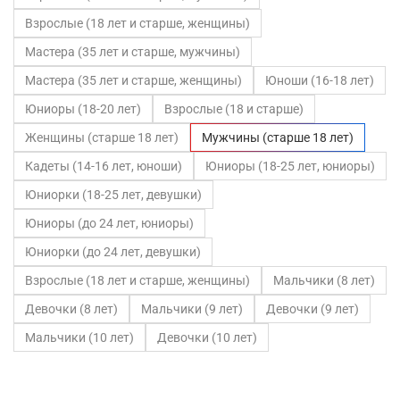
Взрослые (18 лет и старше, женщины)
Мастера (35 лет и старше, мужчины)
Мастера (35 лет и старше, женщины)
Юноши (16-18 лет)
Юниоры (18-20 лет)
Взрослые (18 и старше)
Женщины (старше 18 лет)
Мужчины (старше 18 лет)
Кадеты (14-16 лет, юноши)
Юниоры (18-25 лет, юниоры)
Юниорки (18-25 лет, девушки)
Юниоры (до 24 лет, юниоры)
Юниорки (до 24 лет, девушки)
Взрослые (18 лет и старше, женщины)
Мальчики (8 лет)
Девочки (8 лет)
Мальчики (9 лет)
Девочки (9 лет)
Мальчики (10 лет)
Девочки (10 лет)