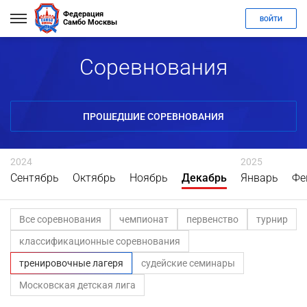
Федерация
ВОЙТИ
Самбо Москвы
Соревнования
ПРОШЕДШИЕ СОРЕВНОВАНИЯ
2024
2025
Сентябрь
Октябрь
Ноябрь
Декабрь
Январь
Фе
Все соревнования
чемпионат
первенство
турнир
классификационные соревнования
тренировочные лагеря
судейские семинары
Московская детская лига