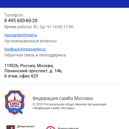
Телефон:
8 495 600-60-20
Время работы: Вт, Ср, Чт 14:00-17:00
mossambo@mail.ru
Организационные вопросы
feedback@mossambo.ru
Обратная связь и техподдержка
119526, Россия, Москва,
Ленинский проспект, д. 146,
6 этаж, офис 623
Федерация самбо Москвы
© 2020 Региональная общественная организация
«Федерация самбо Москвы»