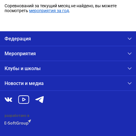
Соревнований за текущий месяц не найдено, вы можете
посмотреть
мероприятия за год
.
Федерация
Мероприятия
Клубы и школы
Новости и медиа
разработано в