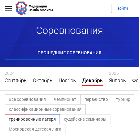
Федерация
ВОЙТИ
Самбо Москвы
Соревнования
ПРОШЕДШИЕ СОРЕВНОВАНИЯ
2024
2025
Сентябрь
Октябрь
Ноябрь
Декабрь
Январь
Фе
Все соревнования
чемпионат
первенство
турнир
классификационные соревнования
тренировочные лагеря
судейские семинары
Московская детская лига