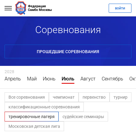
Федерация
ВОЙТИ
Самбо Москвы
Соревнования
ПРОШЕДШИЕ СОРЕВНОВАНИЯ
2028
Апрель
Май
Июнь
Июль
Август
Сентябрь
Ок
Все соревнования
чемпионат
первенство
турнир
классификационные соревнования
тренировочные лагеря
судейские семинары
Московская детская лига