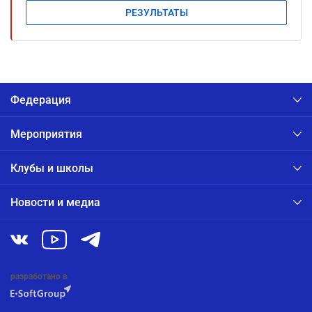
РЕЗУЛЬТАТЫ
Федерация
Мероприятия
Клубы и школы
Новости и медиа
разработано в