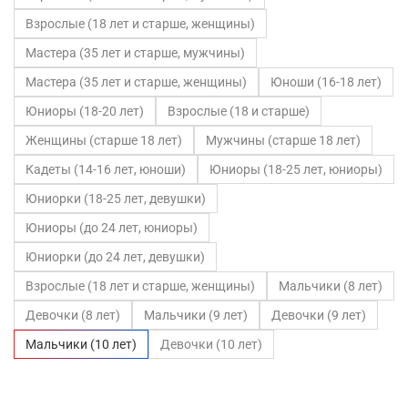
Взрослые (18 лет и старше, женщины)
Мастера (35 лет и старше, мужчины)
Мастера (35 лет и старше, женщины)
Юноши (16-18 лет)
Юниоры (18-20 лет)
Взрослые (18 и старше)
Женщины (старше 18 лет)
Мужчины (старше 18 лет)
Кадеты (14-16 лет, юноши)
Юниоры (18-25 лет, юниоры)
Юниорки (18-25 лет, девушки)
Юниоры (до 24 лет, юниоры)
Юниорки (до 24 лет, девушки)
Взрослые (18 лет и старше, женщины)
Мальчики (8 лет)
Девочки (8 лет)
Мальчики (9 лет)
Девочки (9 лет)
Мальчики (10 лет)
Девочки (10 лет)