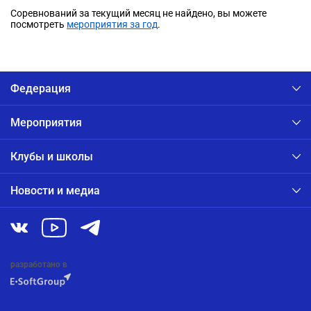
Соревнований за текущий месяц не найдено, вы можете
посмотреть
мероприятия за год
.
Федерация
Мероприятия
Клубы и школы
Новости и медиа
разработано в