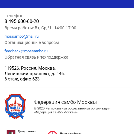
Телефон:
8 495 600-60-20
Время работы: Вт, Ср, Чт 14:00-17:00
mossambo@mail.ru
Организационные вопросы
feedback@mossambo.ru
Обратная связь и техподдержка
119526, Россия, Москва,
Ленинский проспект, д. 146,
6 этаж, офис 623
Федерация самбо Москвы
© 2020 Региональная общественная организация
«Федерация самбо Москвы»