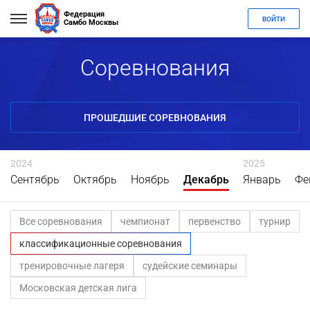
Федерация
ВОЙТИ
Самбо Москвы
Соревнования
ПРОШЕДШИЕ СОРЕВНОВАНИЯ
2024
2025
Сентябрь
Октябрь
Ноябрь
Декабрь
Январь
Фе
Все соревнования
чемпионат
первенство
турнир
классификационные соревнования
тренировочные лагеря
судейские семинары
Московская детская лига