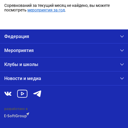
Соревнований за текущий месяц не найдено, вы можете
посмотреть
мероприятия за год
.
Федерация
Мероприятия
Клубы и школы
Новости и медиа
разработано в