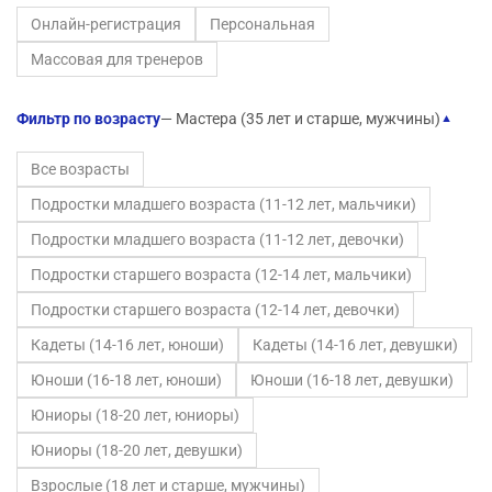
Онлайн-регистрация
Персональная
Массовая для тренеров
Фильтр по возрасту
— Мастера (35 лет и старше, мужчины)
▼
Все возрасты
Подростки младшего возраста (11-12 лет, мальчики)
Подростки младшего возраста (11-12 лет, девочки)
Подростки старшего возраста (12-14 лет, мальчики)
Подростки старшего возраста (12-14 лет, девочки)
Кадеты (14-16 лет, юноши)
Кадеты (14-16 лет, девушки)
Юноши (16-18 лет, юноши)
Юноши (16-18 лет, девушки)
Юниоры (18-20 лет, юниоры)
Юниоры (18-20 лет, девушки)
Взрослые (18 лет и старше, мужчины)