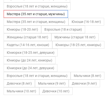
Взрослые (18 лет и старше, женщины)
Мастера (35 лет и старше, мужчины)
Мастера (35 лет и старше, женщины)
Юноши (16-18 лет)
Юниоры (18-20 лет)
Взрослые (18 и старше)
Женщины (старше 18 лет)
Мужчины (старше 18 лет)
Кадеты (14-16 лет, юноши)
Юниоры (18-25 лет, юниоры)
Юниорки (18-25 лет, девушки)
Юниоры (до 24 лет, юниоры)
Юниорки (до 24 лет, девушки)
Взрослые (18 лет и старше, женщины)
Мальчики (8 лет)
Девочки (8 лет)
Мальчики (9 лет)
Девочки (9 лет)
Мальчики (10 лет)
Девочки (10 лет)