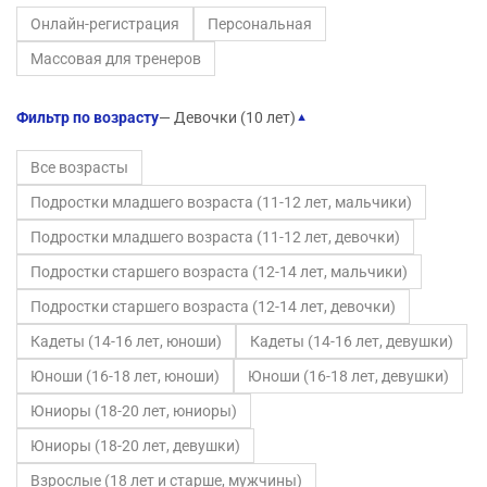
Онлайн-регистрация
Персональная
Массовая для тренеров
Фильтр по возрасту
— Девочки (10 лет)
▼
Все возрасты
Подростки младшего возраста (11-12 лет, мальчики)
Подростки младшего возраста (11-12 лет, девочки)
Подростки старшего возраста (12-14 лет, мальчики)
Подростки старшего возраста (12-14 лет, девочки)
Кадеты (14-16 лет, юноши)
Кадеты (14-16 лет, девушки)
Юноши (16-18 лет, юноши)
Юноши (16-18 лет, девушки)
Юниоры (18-20 лет, юниоры)
Юниоры (18-20 лет, девушки)
Взрослые (18 лет и старше, мужчины)