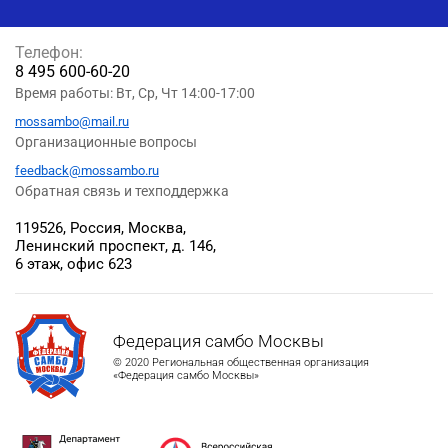
Телефон:
8 495 600-60-20
Время работы: Вт, Ср, Чт 14:00-17:00
mossambo@mail.ru
Организационные вопросы
feedback@mossambo.ru
Обратная связь и техподдержка
119526, Россия, Москва,
Ленинский проспект, д. 146,
6 этаж, офис 623
Федерация самбо Москвы
© 2020 Региональная общественная организация
«Федерация самбо Москвы»