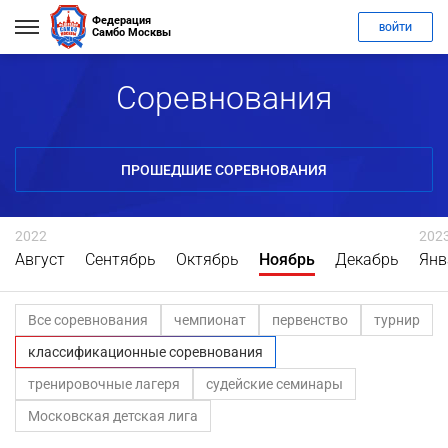
Федерация
ВОЙТИ
Самбо Москвы
Соревнования
ПРОШЕДШИЕ СОРЕВНОВАНИЯ
2022
202
Август
Сентябрь
Октябрь
Ноябрь
Декабрь
Янв
Все соревнования
чемпионат
первенство
турнир
классификационные соревнования
тренировочные лагеря
судейские семинары
Московская детская лига