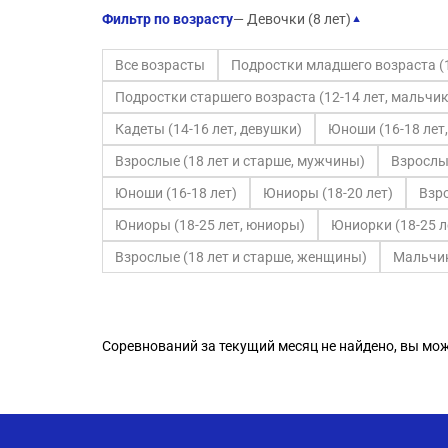
Фильтр по возрасту
— Девочки (8 лет)
▼
Все возрасты
Подростки младшего возраста (1
Подростки старшего возраста (12-14 лет, мальчик
Кадеты (14-16 лет, девушки)
Юноши (16-18 лет
Взрослые (18 лет и старше, мужчины)
Взрослы
Юноши (16-18 лет)
Юниоры (18-20 лет)
Взро
Юниоры (18-25 лет, юниоры)
Юниорки (18-25 л
Взрослые (18 лет и старше, женщины)
Мальчик
Соревнований за текущий месяц не найдено, вы мо