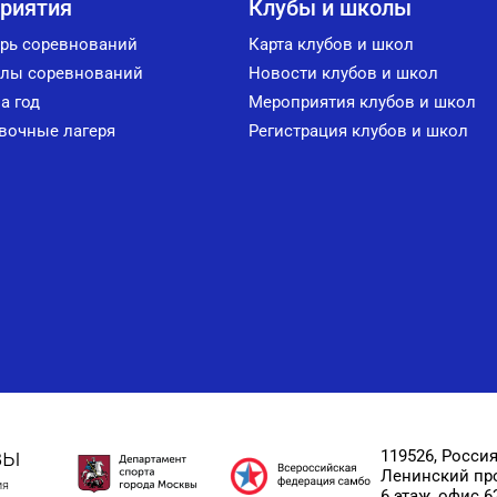
риятия
Клубы и школы
рь соревнований
Карта клубов и школ
лы соревнований
Новости клубов и школ
а год
Мероприятия клубов и школ
вочные лагеря
Регистрация клубов и школ
вы
119526, Россия
Ленинский прос
ия
6 этаж, офис 6