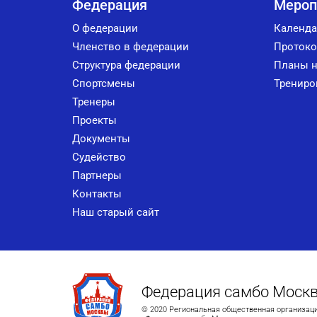
Федерация
Мероп
О федерации
Календа
Членство в федерации
Протоко
Структура федерации
Планы н
Спортсмены
Трениро
Тренеры
Проекты
Документы
Судейство
Партнеры
Контакты
Наш старый сайт
Федерация самбо Моск
© 2020 Региональная общественная организац