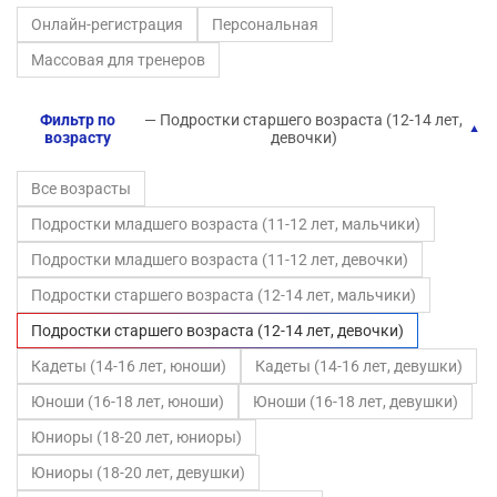
Онлайн-регистрация
Персональная
Массовая для тренеров
Фильтр по
— Подростки старшего возраста (12-14 лет,
▼
возрасту
девочки)
Все возрасты
Подростки младшего возраста (11-12 лет, мальчики)
Подростки младшего возраста (11-12 лет, девочки)
Подростки старшего возраста (12-14 лет, мальчики)
Подростки старшего возраста (12-14 лет, девочки)
Кадеты (14-16 лет, юноши)
Кадеты (14-16 лет, девушки)
Юноши (16-18 лет, юноши)
Юноши (16-18 лет, девушки)
Юниоры (18-20 лет, юниоры)
Юниоры (18-20 лет, девушки)