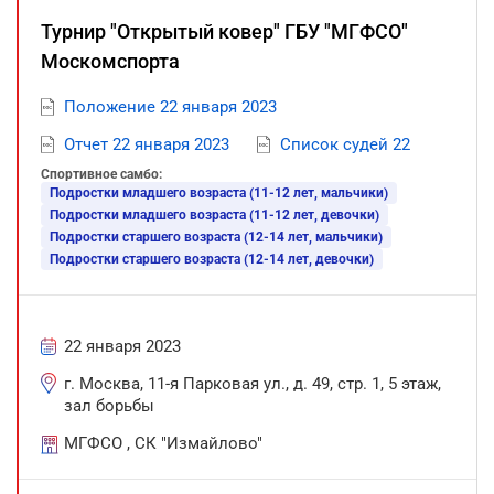
Турнир "Открытый ковер" ГБУ "МГФСО"
Москомспорта
Положение 22 января 2023
Отчет 22 января 2023
Список судей 22
Спортивное самбо:
Подростки младшего возраста (11-12 лет, мальчики)
Подростки младшего возраста (11-12 лет, девочки)
Подростки старшего возраста (12-14 лет, мальчики)
Подростки старшего возраста (12-14 лет, девочки)
22 января 2023
г. Москва, 11-я Парковая ул., д. 49, стр. 1, 5 этаж,
зал борьбы
МГФСО , СК "Измайлово"