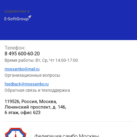
разработано в
Телефон:
8 495 600-60-20
Время работы: Вт, Ср, Чт 14:00-17:00
mossambo@mail.ru
Организационные вопросы
feedback@mossambo.ru
Обратная связь и техподдержка
119526, Россия, Москва,
Ленинский проспект, д. 146,
6 этаж, офис 623
Федерация самбо Москвы