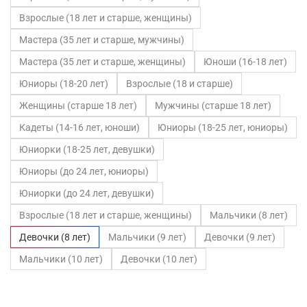
Взрослые (18 лет и старше, женщины)
Мастера (35 лет и старше, мужчины)
Мастера (35 лет и старше, женщины)
Юноши (16-18 лет)
Юниоры (18-20 лет)
Взрослые (18 и старше)
Женщины (старше 18 лет)
Мужчины (старше 18 лет)
Кадеты (14-16 лет, юноши)
Юниоры (18-25 лет, юниоры)
Юниорки (18-25 лет, девушки)
Юниоры (до 24 лет, юниоры)
Юниорки (до 24 лет, девушки)
Взрослые (18 лет и старше, женщины)
Мальчики (8 лет)
Девочки (8 лет)
Мальчики (9 лет)
Девочки (9 лет)
Мальчики (10 лет)
Девочки (10 лет)