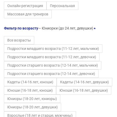
Онлайн-регистрация
Персональная
Массовая для тренеров
Фильтр по возрасту
— Юниорки (до 24 лет, девушки)
▼
Все возрасты
Подростки младшего возраста (11-12 лет, мальчики)
Подростки младшего возраста (11-12 лет, девочки)
Подростки старшего возраста (12-14 лет, мальчики)
Подростки старшего возраста (12-14 лет, девочки)
Кадеты (14-16 лет, юноши)
Кадеты (14-16 лет, девушки)
Юноши (16-18 лет, юноши)
Юноши (16-18 лет, девушки)
Юниоры (18-20 лет, юниоры)
Юниоры (18-20 лет, девушки)
Взрослые (18 лет и старше, мужчины)