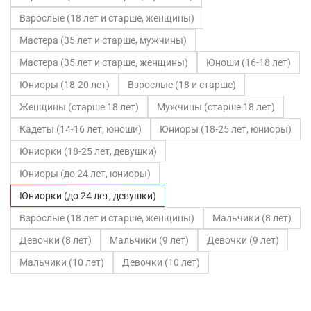
Взрослые (18 лет и старше, женщины)
Мастера (35 лет и старше, мужчины)
Мастера (35 лет и старше, женщины)
Юноши (16-18 лет)
Юниоры (18-20 лет)
Взрослые (18 и старше)
Женщины (старше 18 лет)
Мужчины (старше 18 лет)
Кадеты (14-16 лет, юноши)
Юниоры (18-25 лет, юниоры)
Юниорки (18-25 лет, девушки)
Юниоры (до 24 лет, юниоры)
Юниорки (до 24 лет, девушки)
Взрослые (18 лет и старше, женщины)
Мальчики (8 лет)
Девочки (8 лет)
Мальчики (9 лет)
Девочки (9 лет)
Мальчики (10 лет)
Девочки (10 лет)