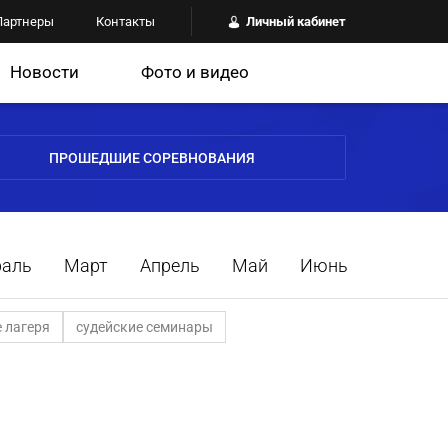
Партнеры
Контакты
Личный кабинет
Новости
Фото и видео
ПРОШЕДШИЕ СОРЕВНОВАНИЯ
раль
Март
Апрель
Май
Июнь
 лагеря
судейские семинары