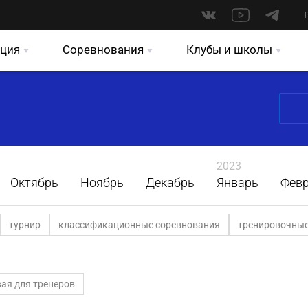
ция
Соревнования
Клубы и школы
2023
Октябрь
Ноябрь
Декабрь
Январь
Фев
турнир
классификационные соревнования
тренировочные
ая для тренеров