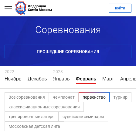
Федерация
ВОЙТИ
Самбо Москвы
Соревнования
ПРОШЕДШИЕ СОРЕВНОВАНИЯ
2022
2023
Ноябрь
Декабрь
Январь
Февраль
Март
Апрел
Все соревнования
чемпионат
первенство
турнир
классификационные соревнования
тренировочные лагеря
судейские семинары
Московская детская лига