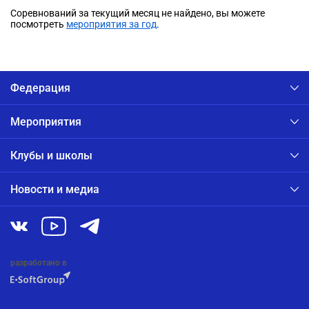
Соревнований за текущий месяц не найдено, вы можете
посмотреть
мероприятия за год
.
Федерация
Мероприятия
Клубы и школы
Новости и медиа
разработано в