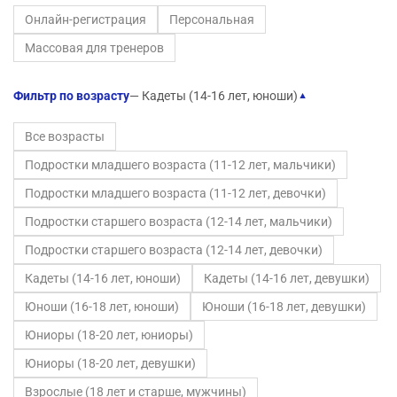
Онлайн-регистрация
Персональная
Массовая для тренеров
Фильтр по возрасту
— Кадеты (14-16 лет, юноши)
▼
Все возрасты
Подростки младшего возраста (11-12 лет, мальчики)
Подростки младшего возраста (11-12 лет, девочки)
Подростки старшего возраста (12-14 лет, мальчики)
Подростки старшего возраста (12-14 лет, девочки)
Кадеты (14-16 лет, юноши)
Кадеты (14-16 лет, девушки)
Юноши (16-18 лет, юноши)
Юноши (16-18 лет, девушки)
Юниоры (18-20 лет, юниоры)
Юниоры (18-20 лет, девушки)
Взрослые (18 лет и старше, мужчины)