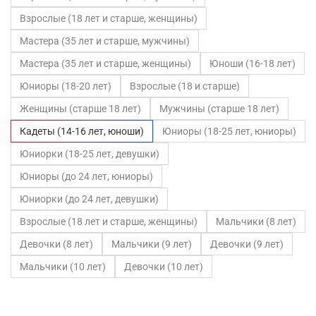
Взрослые (18 лет и старше, женщины)
Мастера (35 лет и старше, мужчины)
Мастера (35 лет и старше, женщины)
Юноши (16-18 лет)
Юниоры (18-20 лет)
Взрослые (18 и старше)
Женщины (старше 18 лет)
Мужчины (старше 18 лет)
Кадеты (14-16 лет, юноши)
Юниоры (18-25 лет, юниоры)
Юниорки (18-25 лет, девушки)
Юниоры (до 24 лет, юниоры)
Юниорки (до 24 лет, девушки)
Взрослые (18 лет и старше, женщины)
Мальчики (8 лет)
Девочки (8 лет)
Мальчики (9 лет)
Девочки (9 лет)
Мальчики (10 лет)
Девочки (10 лет)