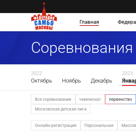
Главная
Федера
Соревнования
2022
2023
Октябрь
Ноябрь
Декабрь
Янва
Все соревнования
чемпионат
первенство
Московская детская лига
Онлайн-регистрация
Персональная
Массов