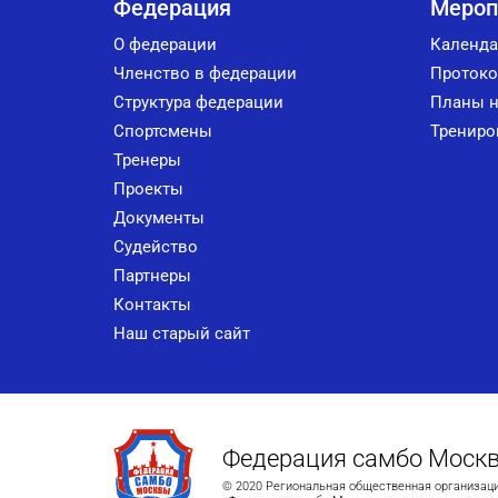
Федерация
Мероп
О федерации
Календа
Членство в федерации
Протоко
Структура федерации
Планы н
Спортсмены
Трениро
Тренеры
Проекты
Документы
Судейство
Партнеры
Контакты
Наш старый сайт
Федерация самбо Моск
© 2020 Региональная общественная организац