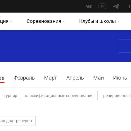
ция
Соревнования
Клубы и школы
рь
Февраль
Март
Апрель
Май
Июнь
турнир
классификационные соревнования
тренировочные
ая для тренеров