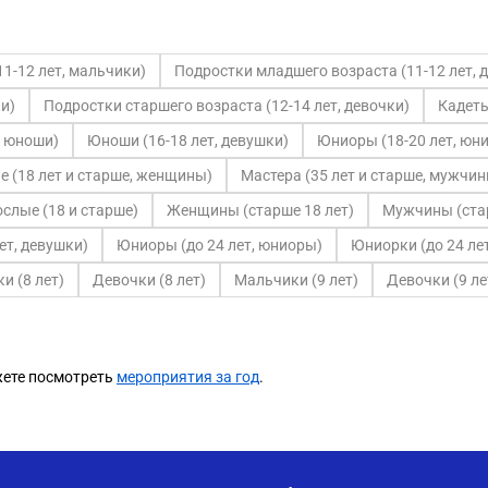
1-12 лет, мальчики)
Подростки младшего возраста (11-12 лет, 
и)
Подростки старшего возраста (12-14 лет, девочки)
Кадеты
, юноши)
Юноши (16-18 лет, девушки)
Юниоры (18-20 лет, юн
е (18 лет и старше, женщины)
Мастера (35 лет и старше, мужчин
слые (18 и старше)
Женщины (старше 18 лет)
Мужчины (стар
ет, девушки)
Юниоры (до 24 лет, юниоры)
Юниорки (до 24 ле
и (8 лет)
Девочки (8 лет)
Мальчики (9 лет)
Девочки (9 ле
жете посмотреть
мероприятия за год
.