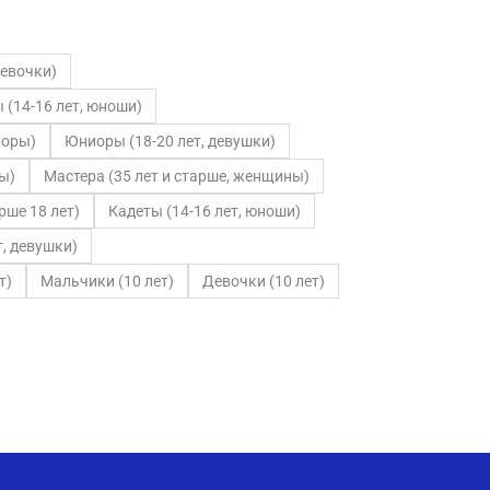
девочки)
 (14-16 лет, юноши)
иоры)
Юниоры (18-20 лет, девушки)
ы)
Мастера (35 лет и старше, женщины)
ше 18 лет)
Кадеты (14-16 лет, юноши)
т, девушки)
т)
Мальчики (10 лет)
Девочки (10 лет)