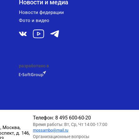
Новости и медиа
Новости федерации
Фото и видео
разработано в
Телефон:
8 495 600-60-20
Время работы: Вт, Ср, Чт 14:00-17:00
, Москва,
mossambo@mail.ru
пект, д. 146,
Организационные вопросы
23