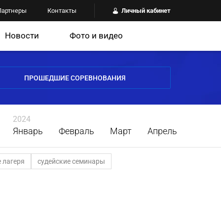
Партнеры
Контакты
Личный кабинет
Новости
Фото и видео
ПРОШЕДШИЕ СОРЕВНОВАНИЯ
2024
Январь
Февраль
Март
Апрель
 лагеря
судейские семинары