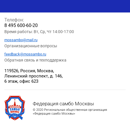
Телефон:
8 495 600-60-20
Время работы: Вт, Ср, Чт 14:00-17:00
mossambo@mail.ru
Организационные вопросы
feedback@mossambo.ru
Обратная связь и техподдержка
119526, Россия, Москва,
Ленинский проспект, д. 146,
6 этаж, офис 623
Федерация самбо Москвы
© 2020 Региональная общественная организация
«Федерация самбо Москвы»