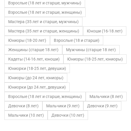
Взрослые (18 лет и старше, мужчины)
Взрослые (18 лет и старше, женщины)
Мастера (35 лет и старше, мужчины)
Мастера (35 лет и старше, женщины)
Юноши (16-18 лет)
Юниоры (18-20 лет)
Взрослые (18 и старше)
Женщины (старше 18 лет)
Мужчины (старше 18 лет)
Кадеты (14-16 лет, юноши)
Юниоры (18-25 лет, юниоры)
Юниорки (18-25 лет, девушки)
Юниоры (до 24 лет, юниоры)
Юниорки (до 24 лет, девушки)
Взрослые (18 лет и старше, женщины)
Мальчики (8 лет)
Девочки (8 лет)
Мальчики (9 лет)
Девочки (9 лет)
Мальчики (10 лет)
Девочки (10 лет)