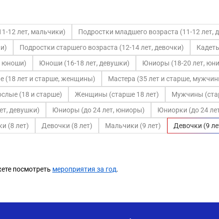
1-12 лет, мальчики)
Подростки младшего возраста (11-12 лет, 
и)
Подростки старшего возраста (12-14 лет, девочки)
Кадеты
, юноши)
Юноши (16-18 лет, девушки)
Юниоры (18-20 лет, юн
е (18 лет и старше, женщины)
Мастера (35 лет и старше, мужчин
слые (18 и старше)
Женщины (старше 18 лет)
Мужчины (стар
ет, девушки)
Юниоры (до 24 лет, юниоры)
Юниорки (до 24 ле
и (8 лет)
Девочки (8 лет)
Мальчики (9 лет)
Девочки (9 ле
жете посмотреть
мероприятия за год
.