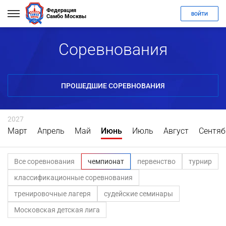
Федерация
ВОЙТИ
Самбо Москвы
Соревнования
ПРОШЕДШИЕ СОРЕВНОВАНИЯ
2027
Март
Апрель
Май
Июнь
Июль
Август
Сентяб
Все соревнования
чемпионат
первенство
турнир
классификационные соревнования
тренировочные лагеря
судейские семинары
Московская детская лига