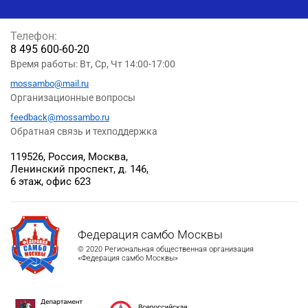
Телефон:
8 495 600-60-20
Время работы: Вт, Ср, Чт 14:00-17:00
mossambo@mail.ru
Организационные вопросы
feedback@mossambo.ru
Обратная связь и техподдержка
119526, Россия, Москва,
Ленинский проспект, д. 146,
6 этаж, офис 623
Федерация самбо Москвы
© 2020 Региональная общественная организация
«Федерация самбо Москвы»