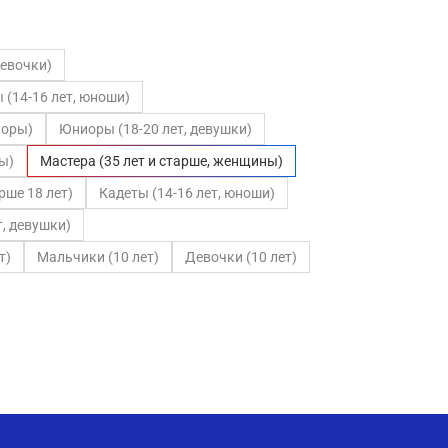
девочки)
 (14-16 лет, юноши)
иоры)
Юниоры (18-20 лет, девушки)
ы)
Мастера (35 лет и старше, женщины)
ше 18 лет)
Кадеты (14-16 лет, юноши)
т, девушки)
т)
Мальчики (10 лет)
Девочки (10 лет)