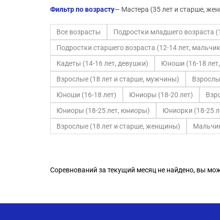
Фильтр по возрасту
— Мастера (35 лет и старше, же
Все возрасты
Подростки младшего возраста (1
Подростки старшего возраста (12-14 лет, мальчик
Кадеты (14-16 лет, девушки)
Юноши (16-18 лет
Взрослые (18 лет и старше, мужчины)
Взрослы
Юноши (16-18 лет)
Юниоры (18-20 лет)
Взро
Юниоры (18-25 лет, юниоры)
Юниорки (18-25 л
Взрослые (18 лет и старше, женщины)
Мальчик
Соревнований за текущий месяц не найдено, вы мо