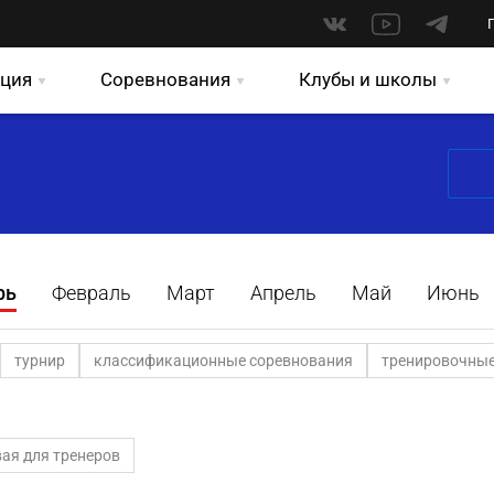
ция
Соревнования
Клубы и школы
рь
Февраль
Март
Апрель
Май
Июнь
турнир
классификационные соревнования
тренировочные
ая для тренеров