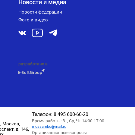
Новости и медиа
Новости федерации
Фото и видео
разработано в
Телефон:
8 495 600-60-20
Время работы: Вт, Ср, Чт 14:00-17:00
, Москва,
mossambo@mail.ru
пект, д. 146,
Организационные вопросы
23